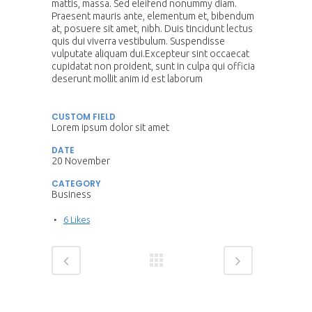
mattis, massa. Sed eleifend nonummy diam.
Praesent mauris ante, elementum et, bibendum
at, posuere sit amet, nibh. Duis tincidunt lectus
quis dui viverra vestibulum. Suspendisse
vulputate aliquam dui.Excepteur sint occaecat
cupidatat non proident, sunt in culpa qui officia
deserunt mollit anim id est laborum
CUSTOM FIELD
Lorem ipsum dolor sit amet
DATE
20 November
CATEGORY
Business
6
Likes